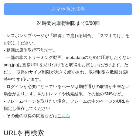
24時間内取得制限まで0/60回
- レスポンシブページが「取得」で崩れる場合、「スマホ向け」を
お試しください。
- 動画は原則取得不能です。
- 一部の非ストリーミング動画、metadataのために圧縮したくない
png,jpgは直接URLを貼り付けると取得をお試しいただけます。た
だし、取得のサイズ制限が大きく縮小され、取得制限を数回分(調
整中です)使います。
- ログインが必要になっているページは期待通りの取得が出来ない
場合があります。Xのトレンドや検索結果、その他のSNSなど。
- フレームページを取りたい場合、フレームの中のページのURLを
指定し保存してください
- その他の取得の問題などは
こちら
URLを再検索