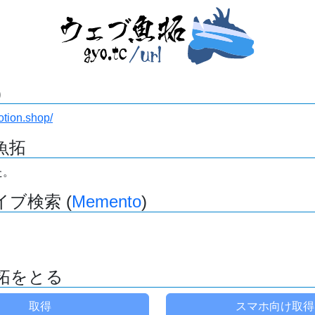
)
otion.shop/
魚拓
た。
ブ検索 (
Memento
)
拓をとる