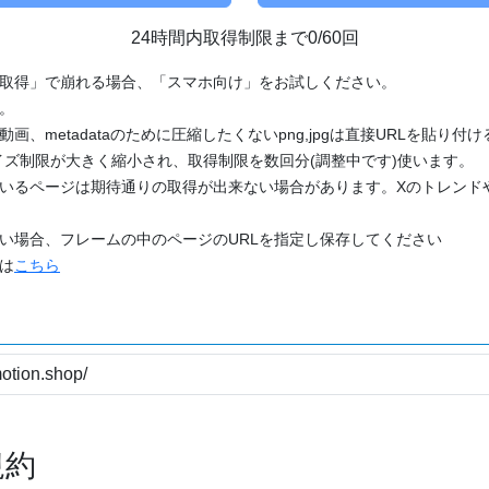
24時間内取得制限まで0/60回
「取得」で崩れる場合、「スマホ向け」をお試しください。
す。
動画、metadataのために圧縮したくないpng,jpgは直接URLを貼り
ズ制限が大きく縮小され、取得制限を数回分(調整中です)使います。
ているページは期待通りの取得が出来ない場合があります。Xのトレンド
たい場合、フレームの中のページのURLを指定し保存してください
どは
こちら
規約