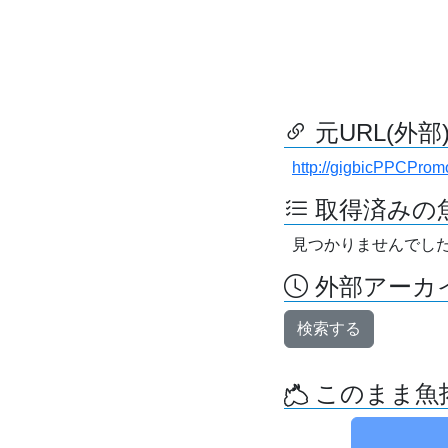
元URL(外部
http://gigbicPPCProm
取得済みの
見つかりませんでし
外部アーカイ
検索する
このまま魚