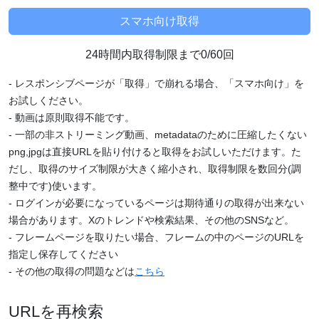
24時間内取得制限まで0/60回
- レスポンシブページが「取得」で崩れる場合、「スマホ向け」を
お試しください。
- 動画は原則取得不能です。
- 一部の非ストリーミング動画、metadataのために圧縮したくない
png,jpgは直接URLを貼り付けると取得をお試しいただけます。た
だし、取得のサイズ制限が大きく縮小され、取得制限を数回分(調
整中です)使います。
- ログインが必要になっているページは期待通りの取得が出来ない
場合があります。Xのトレンドや検索結果、その他のSNSなど。
- フレームページを取りたい場合、フレームの中のページのURLを
指定し保存してください
- その他の取得の問題などは
こちら
URLを再検索