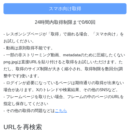
24時間内取得制限まで0/60回
- レスポンシブページが「取得」で崩れる場合、「スマホ向け」を
お試しください。
- 動画は原則取得不能です。
- 一部の非ストリーミング動画、metadataのために圧縮したくない
png,jpgは直接URLを貼り付けると取得をお試しいただけます。た
だし、取得のサイズ制限が大きく縮小され、取得制限を数回分(調
整中です)使います。
- ログインが必要になっているページは期待通りの取得が出来ない
場合があります。Xのトレンドや検索結果、その他のSNSなど。
- フレームページを取りたい場合、フレームの中のページのURLを
指定し保存してください
- その他の取得の問題などは
こちら
URLを再検索