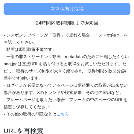
24時間内取得制限まで0/60回
- レスポンシブページが「取得」で崩れる場合、「スマホ向け」を
お試しください。
- 動画は原則取得不能です。
- 一部の非ストリーミング動画、metadataのために圧縮したくない
png,jpgは直接URLを貼り付けると取得をお試しいただけます。た
だし、取得のサイズ制限が大きく縮小され、取得制限を数回分(調
整中です)使います。
- ログインが必要になっているページは期待通りの取得が出来ない
場合があります。Xのトレンドや検索結果、その他のSNSなど。
- フレームページを取りたい場合、フレームの中のページのURLを
指定し保存してください
- その他の取得の問題などは
こちら
URLを再検索