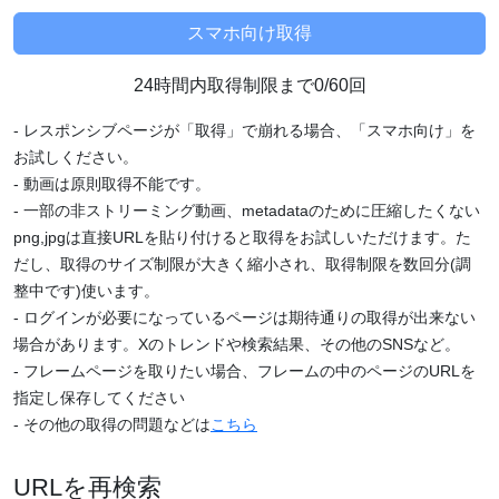
24時間内取得制限まで0/60回
- レスポンシブページが「取得」で崩れる場合、「スマホ向け」を
お試しください。
- 動画は原則取得不能です。
- 一部の非ストリーミング動画、metadataのために圧縮したくない
png,jpgは直接URLを貼り付けると取得をお試しいただけます。た
だし、取得のサイズ制限が大きく縮小され、取得制限を数回分(調
整中です)使います。
- ログインが必要になっているページは期待通りの取得が出来ない
場合があります。Xのトレンドや検索結果、その他のSNSなど。
- フレームページを取りたい場合、フレームの中のページのURLを
指定し保存してください
- その他の取得の問題などは
こちら
URLを再検索