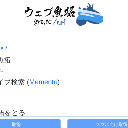
)
net/
魚拓
た。
ブ検索 (
Memento
)
拓をとる