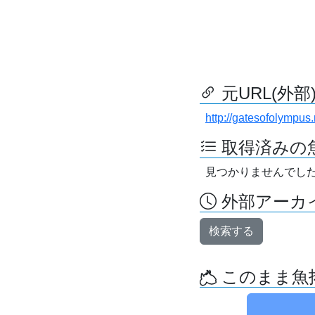
元URL(外部
http://gatesofolympus.
取得済みの
見つかりませんでし
外部アーカイ
検索する
このまま魚