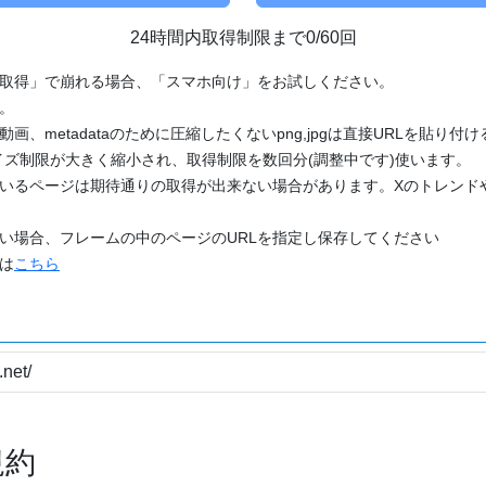
24時間内取得制限まで0/60回
「取得」で崩れる場合、「スマホ向け」をお試しください。
す。
動画、metadataのために圧縮したくないpng,jpgは直接URLを貼り
ズ制限が大きく縮小され、取得制限を数回分(調整中です)使います。
ているページは期待通りの取得が出来ない場合があります。Xのトレンド
たい場合、フレームの中のページのURLを指定し保存してください
どは
こちら
規約