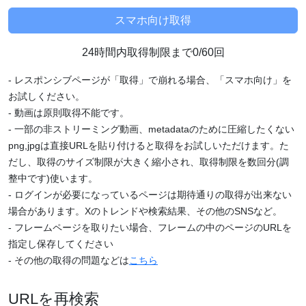
24時間内取得制限まで0/60回
- レスポンシブページが「取得」で崩れる場合、「スマホ向け」を
お試しください。
- 動画は原則取得不能です。
- 一部の非ストリーミング動画、metadataのために圧縮したくない
png,jpgは直接URLを貼り付けると取得をお試しいただけます。た
だし、取得のサイズ制限が大きく縮小され、取得制限を数回分(調
整中です)使います。
- ログインが必要になっているページは期待通りの取得が出来ない
場合があります。Xのトレンドや検索結果、その他のSNSなど。
- フレームページを取りたい場合、フレームの中のページのURLを
指定し保存してください
- その他の取得の問題などは
こちら
URLを再検索