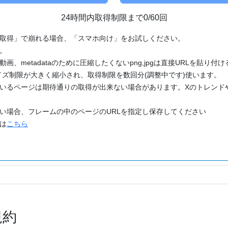
24時間内取得制限まで0/60回
「取得」で崩れる場合、「スマホ向け」をお試しください。
す。
動画、metadataのために圧縮したくないpng,jpgは直接URLを貼り
ズ制限が大きく縮小され、取得制限を数回分(調整中です)使います。
ているページは期待通りの取得が出来ない場合があります。Xのトレンド
たい場合、フレームの中のページのURLを指定し保存してください
どは
こちら
規約