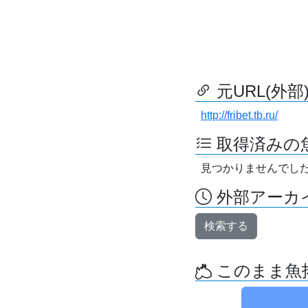
元URL(外部
http://fribet.tb.ru/
取得済みの
見つかりませんでし
外部アーカイ
検索する
このまま魚