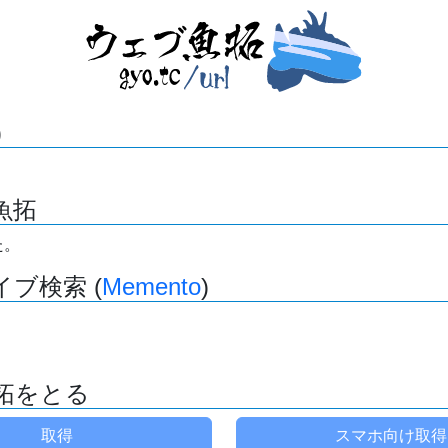
)
魚拓
た。
ブ検索 (
Memento
)
拓をとる