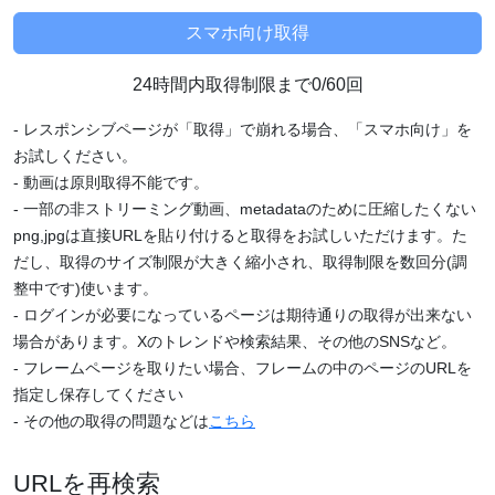
24時間内取得制限まで0/60回
- レスポンシブページが「取得」で崩れる場合、「スマホ向け」を
お試しください。
- 動画は原則取得不能です。
- 一部の非ストリーミング動画、metadataのために圧縮したくない
png,jpgは直接URLを貼り付けると取得をお試しいただけます。た
だし、取得のサイズ制限が大きく縮小され、取得制限を数回分(調
整中です)使います。
- ログインが必要になっているページは期待通りの取得が出来ない
場合があります。Xのトレンドや検索結果、その他のSNSなど。
- フレームページを取りたい場合、フレームの中のページのURLを
指定し保存してください
- その他の取得の問題などは
こちら
URLを再検索