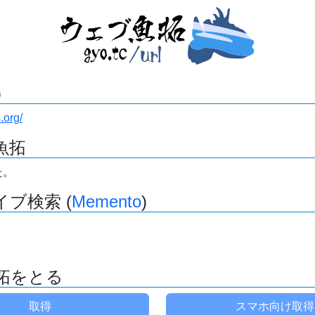
)
.org/
魚拓
た。
ブ検索 (
Memento
)
拓をとる