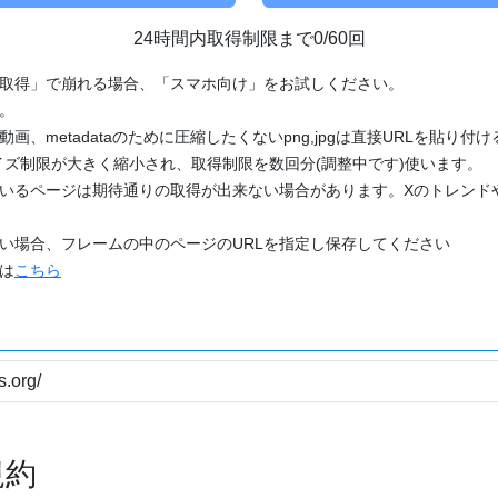
24時間内取得制限まで0/60回
「取得」で崩れる場合、「スマホ向け」をお試しください。
す。
動画、metadataのために圧縮したくないpng,jpgは直接URLを貼り
ズ制限が大きく縮小され、取得制限を数回分(調整中です)使います。
ているページは期待通りの取得が出来ない場合があります。Xのトレンド
たい場合、フレームの中のページのURLを指定し保存してください
どは
こちら
規約