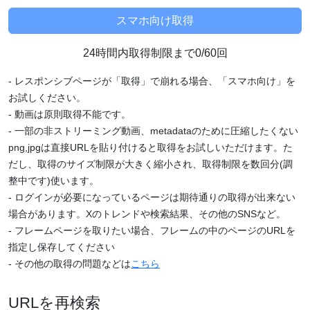
24時間内取得制限まで0/60回
- レスポンシブページが「取得」で崩れる場合、「スマホ向け」を
お試しください。
- 動画は原則取得不能です。
- 一部の非ストリーミング動画、metadataのために圧縮したくない
png,jpgは直接URLを貼り付けると取得をお試しいただけます。た
だし、取得のサイズ制限が大きく縮小され、取得制限を数回分(調
整中です)使います。
- ログインが必要になっているページは期待通りの取得が出来ない
場合があります。Xのトレンドや検索結果、その他のSNSなど。
- フレームページを取りたい場合、フレームの中のページのURLを
指定し保存してください
- その他の取得の問題などは
こちら
URLを再検索