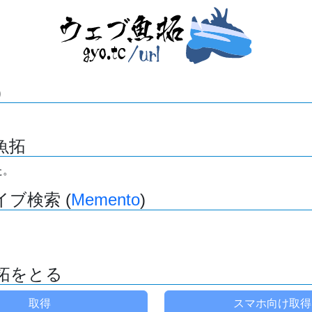
)
魚拓
た。
ブ検索 (
Memento
)
拓をとる