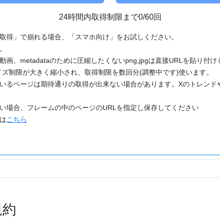
24時間内取得制限まで0/60回
「取得」で崩れる場合、「スマホ向け」をお試しください。
す。
動画、metadataのために圧縮したくないpng,jpgは直接URLを貼り
ズ制限が大きく縮小され、取得制限を数回分(調整中です)使います。
ているページは期待通りの取得が出来ない場合があります。Xのトレンド
たい場合、フレームの中のページのURLを指定し保存してください
どは
こちら
規約