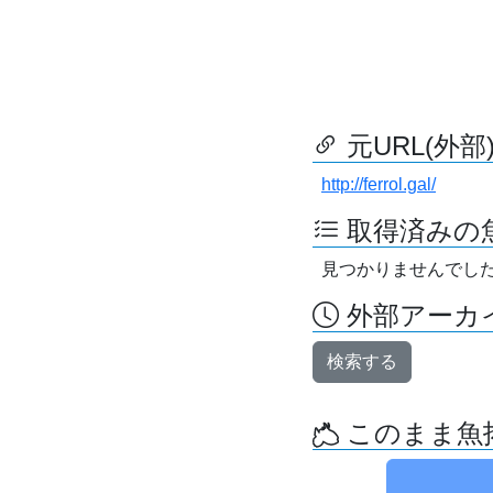
元URL(外部
http://ferrol.gal/
取得済みの
見つかりませんでし
外部アーカイ
検索する
このまま魚