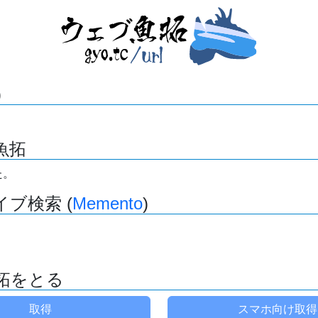
)
魚拓
た。
ブ検索 (
Memento
)
拓をとる