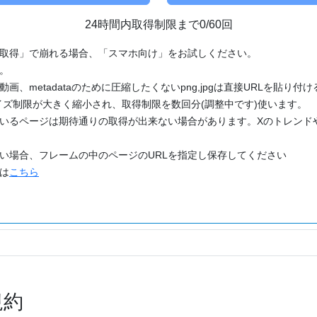
24時間内取得制限まで0/60回
「取得」で崩れる場合、「スマホ向け」をお試しください。
す。
動画、metadataのために圧縮したくないpng,jpgは直接URLを貼り
ズ制限が大きく縮小され、取得制限を数回分(調整中です)使います。
ているページは期待通りの取得が出来ない場合があります。Xのトレンド
たい場合、フレームの中のページのURLを指定し保存してください
どは
こちら
規約