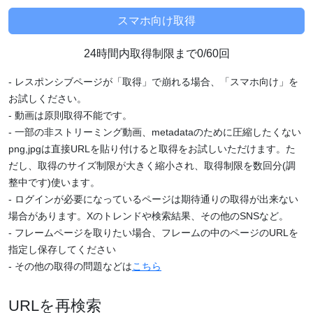
24時間内取得制限まで0/60回
- レスポンシブページが「取得」で崩れる場合、「スマホ向け」を
お試しください。
- 動画は原則取得不能です。
- 一部の非ストリーミング動画、metadataのために圧縮したくない
png,jpgは直接URLを貼り付けると取得をお試しいただけます。た
だし、取得のサイズ制限が大きく縮小され、取得制限を数回分(調
整中です)使います。
- ログインが必要になっているページは期待通りの取得が出来ない
場合があります。Xのトレンドや検索結果、その他のSNSなど。
- フレームページを取りたい場合、フレームの中のページのURLを
指定し保存してください
- その他の取得の問題などは
こちら
URLを再検索