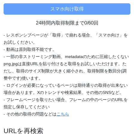
24時間内取得制限まで0/60回
- レスポンシブページが「取得」で崩れる場合、「スマホ向け」を
お試しください。
- 動画は原則取得不能です。
- 一部の非ストリーミング動画、metadataのために圧縮したくない
png,jpgは直接URLを貼り付けると取得をお試しいただけます。た
だし、取得のサイズ制限が大きく縮小され、取得制限を数回分(調
整中です)使います。
- ログインが必要になっているページは期待通りの取得が出来ない
場合があります。Xのトレンドや検索結果、その他のSNSなど。
- フレームページを取りたい場合、フレームの中のページのURLを
指定し保存してください
- その他の取得の問題などは
こちら
URLを再検索