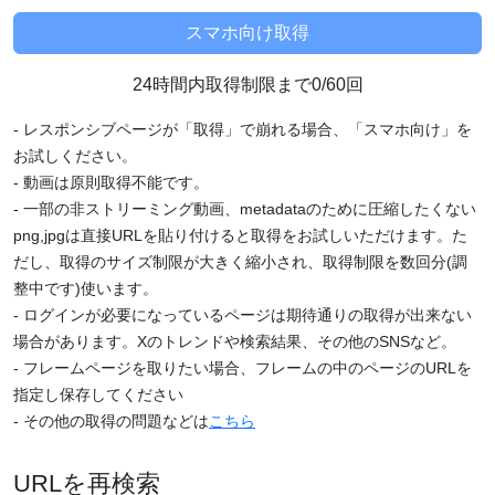
24時間内取得制限まで0/60回
- レスポンシブページが「取得」で崩れる場合、「スマホ向け」を
お試しください。
- 動画は原則取得不能です。
- 一部の非ストリーミング動画、metadataのために圧縮したくない
png,jpgは直接URLを貼り付けると取得をお試しいただけます。た
だし、取得のサイズ制限が大きく縮小され、取得制限を数回分(調
整中です)使います。
- ログインが必要になっているページは期待通りの取得が出来ない
場合があります。Xのトレンドや検索結果、その他のSNSなど。
- フレームページを取りたい場合、フレームの中のページのURLを
指定し保存してください
- その他の取得の問題などは
こちら
URLを再検索