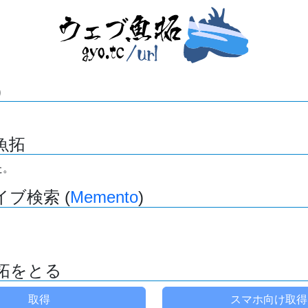
)
魚拓
た。
ブ検索 (
Memento
)
拓をとる