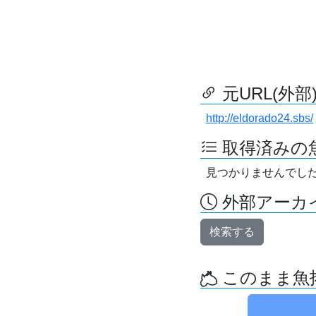
元URL(外部
http://eldorado24.sbs/
取得済みの
見つかりませんでし
外部アーカイ
検索する
このまま魚