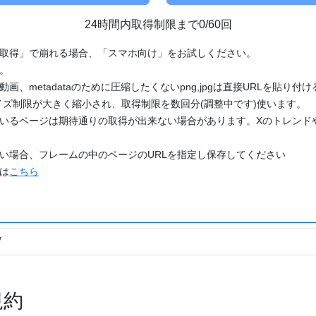
24時間内取得制限まで0/60回
「取得」で崩れる場合、「スマホ向け」をお試しください。
す。
動画、metadataのために圧縮したくないpng,jpgは直接URLを貼り
ズ制限が大きく縮小され、取得制限を数回分(調整中です)使います。
ているページは期待通りの取得が出来ない場合があります。Xのトレンド
たい場合、フレームの中のページのURLを指定し保存してください
どは
こちら
規約