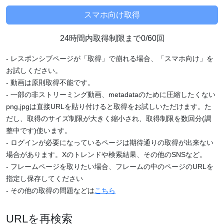
24時間内取得制限まで0/60回
- レスポンシブページが「取得」で崩れる場合、「スマホ向け」を
お試しください。
- 動画は原則取得不能です。
- 一部の非ストリーミング動画、metadataのために圧縮したくない
png,jpgは直接URLを貼り付けると取得をお試しいただけます。た
だし、取得のサイズ制限が大きく縮小され、取得制限を数回分(調
整中です)使います。
- ログインが必要になっているページは期待通りの取得が出来ない
場合があります。Xのトレンドや検索結果、その他のSNSなど。
- フレームページを取りたい場合、フレームの中のページのURLを
指定し保存してください
- その他の取得の問題などは
こちら
URLを再検索