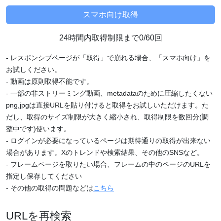
24時間内取得制限まで0/60回
- レスポンシブページが「取得」で崩れる場合、「スマホ向け」を
お試しください。
- 動画は原則取得不能です。
- 一部の非ストリーミング動画、metadataのために圧縮したくない
png,jpgは直接URLを貼り付けると取得をお試しいただけます。た
だし、取得のサイズ制限が大きく縮小され、取得制限を数回分(調
整中です)使います。
- ログインが必要になっているページは期待通りの取得が出来ない
場合があります。Xのトレンドや検索結果、その他のSNSなど。
- フレームページを取りたい場合、フレームの中のページのURLを
指定し保存してください
- その他の取得の問題などは
こちら
URLを再検索