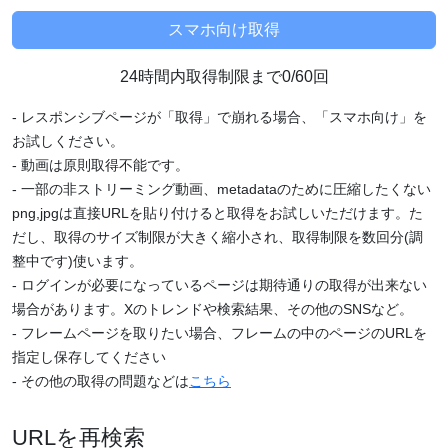
24時間内取得制限まで0/60回
- レスポンシブページが「取得」で崩れる場合、「スマホ向け」を
お試しください。
- 動画は原則取得不能です。
- 一部の非ストリーミング動画、metadataのために圧縮したくない
png,jpgは直接URLを貼り付けると取得をお試しいただけます。た
だし、取得のサイズ制限が大きく縮小され、取得制限を数回分(調
整中です)使います。
- ログインが必要になっているページは期待通りの取得が出来ない
場合があります。Xのトレンドや検索結果、その他のSNSなど。
- フレームページを取りたい場合、フレームの中のページのURLを
指定し保存してください
- その他の取得の問題などは
こちら
URLを再検索