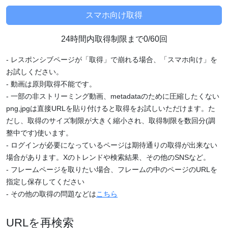
24時間内取得制限まで0/60回
- レスポンシブページが「取得」で崩れる場合、「スマホ向け」を
お試しください。
- 動画は原則取得不能です。
- 一部の非ストリーミング動画、metadataのために圧縮したくない
png,jpgは直接URLを貼り付けると取得をお試しいただけます。た
だし、取得のサイズ制限が大きく縮小され、取得制限を数回分(調
整中です)使います。
- ログインが必要になっているページは期待通りの取得が出来ない
場合があります。Xのトレンドや検索結果、その他のSNSなど。
- フレームページを取りたい場合、フレームの中のページのURLを
指定し保存してください
- その他の取得の問題などは
こちら
URLを再検索