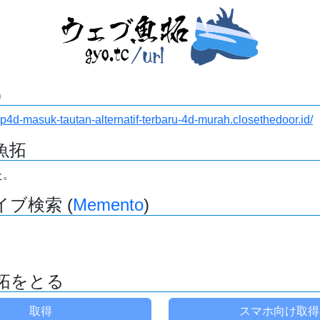
)
eap4d-masuk-tautan-alternatif-terbaru-4d-murah.closethedoor.id/
魚拓
た。
ブ検索 (
Memento
)
拓をとる