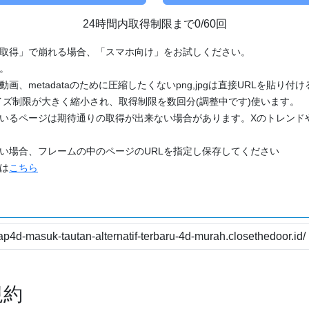
24時間内取得制限まで0/60回
「取得」で崩れる場合、「スマホ向け」をお試しください。
す。
動画、metadataのために圧縮したくないpng,jpgは直接URLを貼り
ズ制限が大きく縮小され、取得制限を数回分(調整中です)使います。
ているページは期待通りの取得が出来ない場合があります。Xのトレンド
たい場合、フレームの中のページのURLを指定し保存してください
どは
こちら
規約