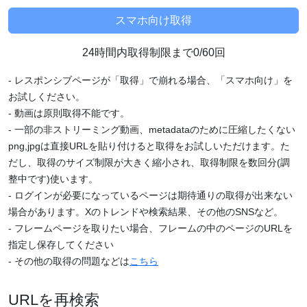
24時間内取得制限まで0/60回
- レスポンシブページが「取得」で崩れる場合、「スマホ向け」を
お試しください。
- 動画は原則取得不能です。
- 一部の非ストリーミング動画、metadataのために圧縮したくない
png,jpgは直接URLを貼り付けると取得をお試しいただけます。た
だし、取得のサイズ制限が大きく縮小され、取得制限を数回分(調
整中です)使います。
- ログインが必要になっているページは期待通りの取得が出来ない
場合があります。Xのトレンドや検索結果、その他のSNSなど。
- フレームページを取りたい場合、フレームの中のページのURLを
指定し保存してください
- その他の取得の問題などは
こちら
URLを再検索