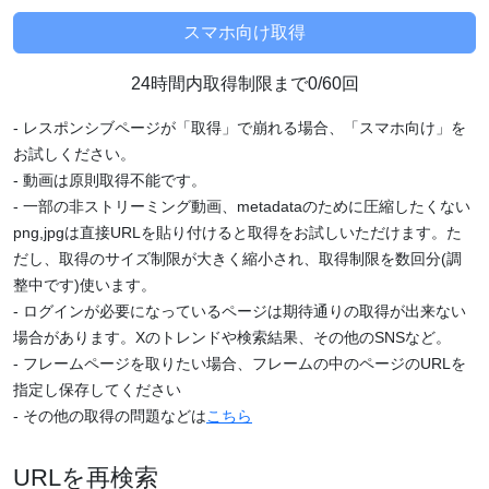
24時間内取得制限まで0/60回
- レスポンシブページが「取得」で崩れる場合、「スマホ向け」を
お試しください。
- 動画は原則取得不能です。
- 一部の非ストリーミング動画、metadataのために圧縮したくない
png,jpgは直接URLを貼り付けると取得をお試しいただけます。た
だし、取得のサイズ制限が大きく縮小され、取得制限を数回分(調
整中です)使います。
- ログインが必要になっているページは期待通りの取得が出来ない
場合があります。Xのトレンドや検索結果、その他のSNSなど。
- フレームページを取りたい場合、フレームの中のページのURLを
指定し保存してください
- その他の取得の問題などは
こちら
URLを再検索