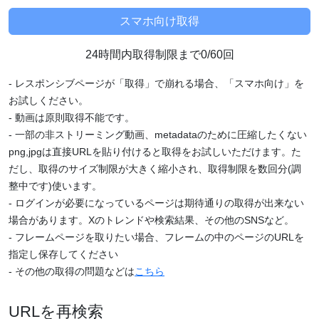
24時間内取得制限まで0/60回
- レスポンシブページが「取得」で崩れる場合、「スマホ向け」を
お試しください。
- 動画は原則取得不能です。
- 一部の非ストリーミング動画、metadataのために圧縮したくない
png,jpgは直接URLを貼り付けると取得をお試しいただけます。た
だし、取得のサイズ制限が大きく縮小され、取得制限を数回分(調
整中です)使います。
- ログインが必要になっているページは期待通りの取得が出来ない
場合があります。Xのトレンドや検索結果、その他のSNSなど。
- フレームページを取りたい場合、フレームの中のページのURLを
指定し保存してください
- その他の取得の問題などは
こちら
URLを再検索