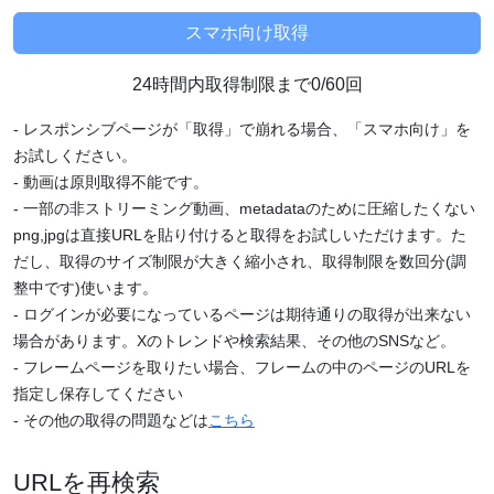
24時間内取得制限まで0/60回
- レスポンシブページが「取得」で崩れる場合、「スマホ向け」を
お試しください。
- 動画は原則取得不能です。
- 一部の非ストリーミング動画、metadataのために圧縮したくない
png,jpgは直接URLを貼り付けると取得をお試しいただけます。た
だし、取得のサイズ制限が大きく縮小され、取得制限を数回分(調
整中です)使います。
- ログインが必要になっているページは期待通りの取得が出来ない
場合があります。Xのトレンドや検索結果、その他のSNSなど。
- フレームページを取りたい場合、フレームの中のページのURLを
指定し保存してください
- その他の取得の問題などは
こちら
URLを再検索