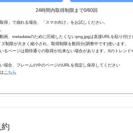
24時間内取得制限まで0/60回
「取得」で崩れる場合、「スマホ向け」をお試しください。
す。
動画、metadataのために圧縮したくないpng,jpgは直接URLを貼り
ズ制限が大きく縮小され、取得制限を数回分(調整中です)使います。
ているページは期待通りの取得が出来ない場合があります。Xのトレンド
たい場合、フレームの中のページのURLを指定し保存してください
どは
こちら
規約