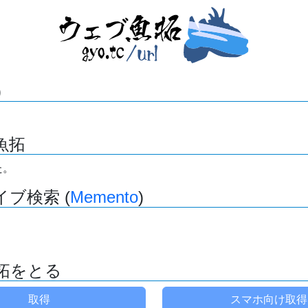
)
魚拓
た。
ブ検索 (
Memento
)
拓をとる