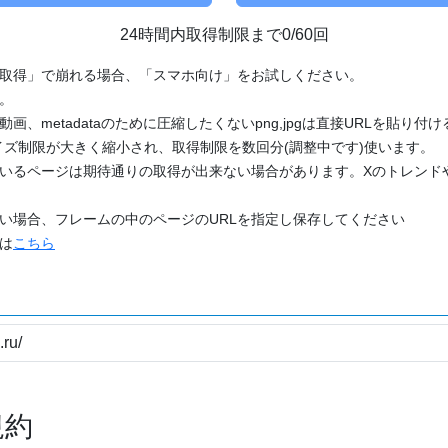
24時間内取得制限まで0/60回
「取得」で崩れる場合、「スマホ向け」をお試しください。
す。
動画、metadataのために圧縮したくないpng,jpgは直接URLを貼り
ズ制限が大きく縮小され、取得制限を数回分(調整中です)使います。
ているページは期待通りの取得が出来ない場合があります。Xのトレンド
たい場合、フレームの中のページのURLを指定し保存してください
どは
こちら
規約