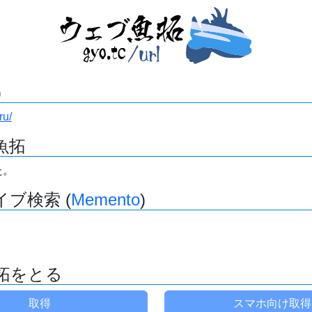
)
ru/
魚拓
た。
ブ検索 (
Memento
)
拓をとる