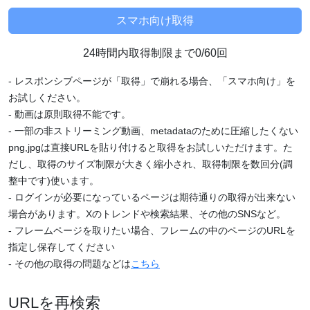
24時間内取得制限まで0/60回
- レスポンシブページが「取得」で崩れる場合、「スマホ向け」を
お試しください。
- 動画は原則取得不能です。
- 一部の非ストリーミング動画、metadataのために圧縮したくない
png,jpgは直接URLを貼り付けると取得をお試しいただけます。た
だし、取得のサイズ制限が大きく縮小され、取得制限を数回分(調
整中です)使います。
- ログインが必要になっているページは期待通りの取得が出来ない
場合があります。Xのトレンドや検索結果、その他のSNSなど。
- フレームページを取りたい場合、フレームの中のページのURLを
指定し保存してください
- その他の取得の問題などは
こちら
URLを再検索