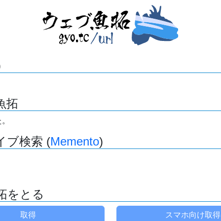
)
魚拓
た。
ブ検索 (
Memento
)
拓をとる