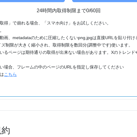
24時間内取得制限まで0/60回
「取得」で崩れる場合、「スマホ向け」をお試しください。
す。
動画、metadataのために圧縮したくないpng,jpgは直接URLを貼り
ズ制限が大きく縮小され、取得制限を数回分(調整中です)使います。
ているページは期待通りの取得が出来ない場合があります。Xのトレンド
たい場合、フレームの中のページのURLを指定し保存してください
どは
こちら
規約