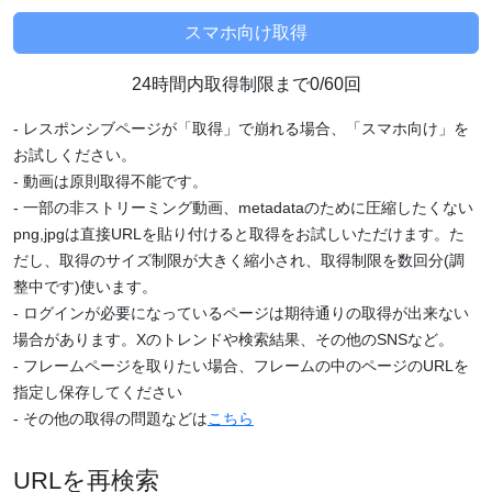
24時間内取得制限まで0/60回
- レスポンシブページが「取得」で崩れる場合、「スマホ向け」を
お試しください。
- 動画は原則取得不能です。
- 一部の非ストリーミング動画、metadataのために圧縮したくない
png,jpgは直接URLを貼り付けると取得をお試しいただけます。た
だし、取得のサイズ制限が大きく縮小され、取得制限を数回分(調
整中です)使います。
- ログインが必要になっているページは期待通りの取得が出来ない
場合があります。Xのトレンドや検索結果、その他のSNSなど。
- フレームページを取りたい場合、フレームの中のページのURLを
指定し保存してください
- その他の取得の問題などは
こちら
URLを再検索