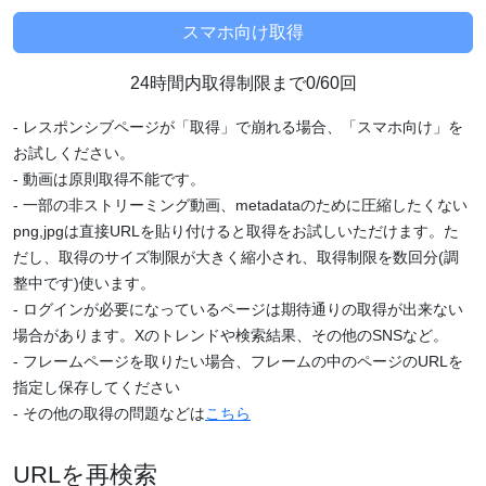
24時間内取得制限まで0/60回
- レスポンシブページが「取得」で崩れる場合、「スマホ向け」を
お試しください。
- 動画は原則取得不能です。
- 一部の非ストリーミング動画、metadataのために圧縮したくない
png,jpgは直接URLを貼り付けると取得をお試しいただけます。た
だし、取得のサイズ制限が大きく縮小され、取得制限を数回分(調
整中です)使います。
- ログインが必要になっているページは期待通りの取得が出来ない
場合があります。Xのトレンドや検索結果、その他のSNSなど。
- フレームページを取りたい場合、フレームの中のページのURLを
指定し保存してください
- その他の取得の問題などは
こちら
URLを再検索