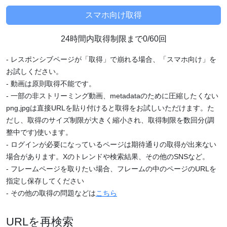
24時間内取得制限まで0/60回
- レスポンシブページが「取得」で崩れる場合、「スマホ向け」を
お試しください。
- 動画は原則取得不能です。
- 一部の非ストリーミング動画、metadataのために圧縮したくない
png,jpgは直接URLを貼り付けると取得をお試しいただけます。た
だし、取得のサイズ制限が大きく縮小され、取得制限を数回分(調
整中です)使います。
- ログインが必要になっているページは期待通りの取得が出来ない
場合があります。Xのトレンドや検索結果、その他のSNSなど。
- フレームページを取りたい場合、フレームの中のページのURLを
指定し保存してください
- その他の取得の問題などは
こちら
URLを再検索