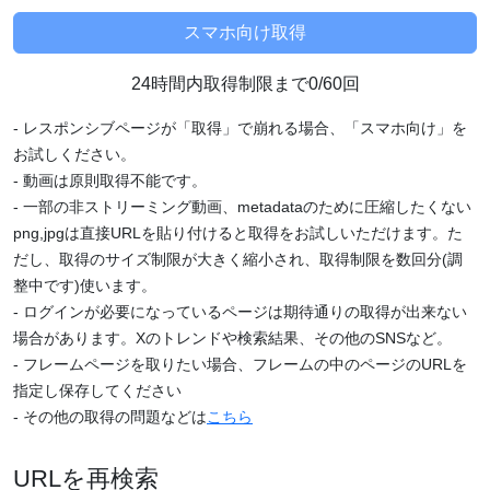
24時間内取得制限まで0/60回
- レスポンシブページが「取得」で崩れる場合、「スマホ向け」を
お試しください。
- 動画は原則取得不能です。
- 一部の非ストリーミング動画、metadataのために圧縮したくない
png,jpgは直接URLを貼り付けると取得をお試しいただけます。た
だし、取得のサイズ制限が大きく縮小され、取得制限を数回分(調
整中です)使います。
- ログインが必要になっているページは期待通りの取得が出来ない
場合があります。Xのトレンドや検索結果、その他のSNSなど。
- フレームページを取りたい場合、フレームの中のページのURLを
指定し保存してください
- その他の取得の問題などは
こちら
URLを再検索