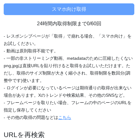
24時間内取得制限まで0/60回
- レスポンシブページが「取得」で崩れる場合、「スマホ向け」を
お試しください。
- 動画は原則取得不能です。
- 一部の非ストリーミング動画、metadataのために圧縮したくない
png,jpgは直接URLを貼り付けると取得をお試しいただけます。た
だし、取得のサイズ制限が大きく縮小され、取得制限を数回分(調
整中です)使います。
- ログインが必要になっているページは期待通りの取得が出来ない
場合があります。Xのトレンドや検索結果、その他のSNSなど。
- フレームページを取りたい場合、フレームの中のページのURLを
指定し保存してください
- その他の取得の問題などは
こちら
URLを再検索