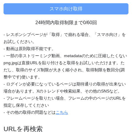
24時間内取得制限まで0/60回
- レスポンシブページが「取得」で崩れる場合、「スマホ向け」を
お試しください。
- 動画は原則取得不能です。
- 一部の非ストリーミング動画、metadataのために圧縮したくない
png,jpgは直接URLを貼り付けると取得をお試しいただけます。た
だし、取得のサイズ制限が大きく縮小され、取得制限を数回分(調
整中です)使います。
- ログインが必要になっているページは期待通りの取得が出来ない
場合があります。Xのトレンドや検索結果、その他のSNSなど。
- フレームページを取りたい場合、フレームの中のページのURLを
指定し保存してください
- その他の取得の問題などは
こちら
URLを再検索