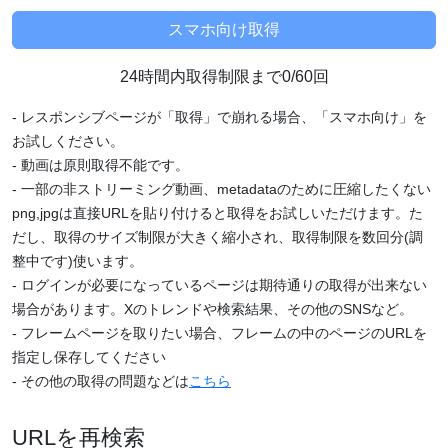
24時間内取得制限まで0/60回
- レスポンシブページが「取得」で崩れる場合、「スマホ向け」を
お試しください。
- 動画は原則取得不能です。
- 一部の非ストリーミング動画、metadataのために圧縮したくない
png,jpgは直接URLを貼り付けると取得をお試しいただけます。た
だし、取得のサイズ制限が大きく縮小され、取得制限を数回分(調
整中です)使います。
- ログインが必要になっているページは期待通りの取得が出来ない
場合があります。Xのトレンドや検索結果、その他のSNSなど。
- フレームページを取りたい場合、フレームの中のページのURLを
指定し保存してください
- その他の取得の問題などは
こちら
URLを再検索