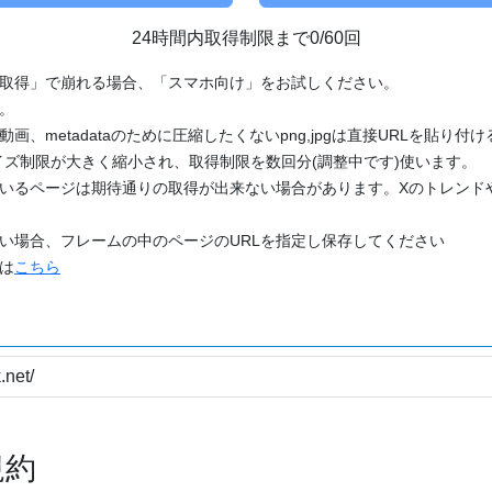
24時間内取得制限まで0/60回
「取得」で崩れる場合、「スマホ向け」をお試しください。
す。
動画、metadataのために圧縮したくないpng,jpgは直接URLを貼り
ズ制限が大きく縮小され、取得制限を数回分(調整中です)使います。
ているページは期待通りの取得が出来ない場合があります。Xのトレンド
たい場合、フレームの中のページのURLを指定し保存してください
どは
こちら
規約