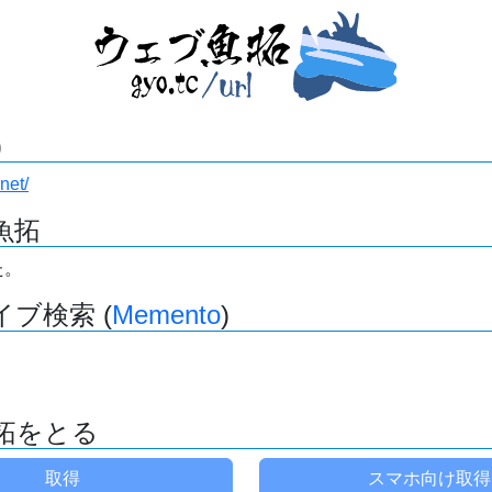
)
net/
魚拓
た。
ブ検索 (
Memento
)
拓をとる