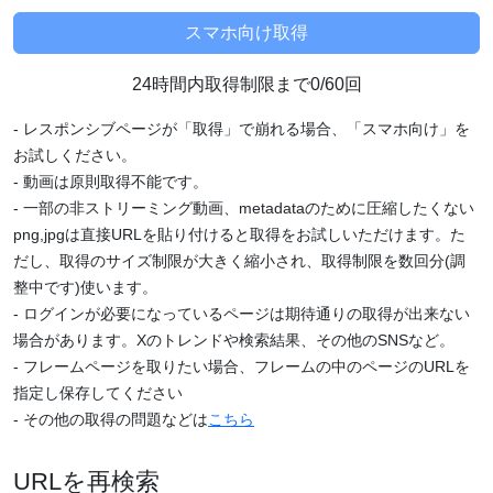
24時間内取得制限まで0/60回
- レスポンシブページが「取得」で崩れる場合、「スマホ向け」を
お試しください。
- 動画は原則取得不能です。
- 一部の非ストリーミング動画、metadataのために圧縮したくない
png,jpgは直接URLを貼り付けると取得をお試しいただけます。た
だし、取得のサイズ制限が大きく縮小され、取得制限を数回分(調
整中です)使います。
- ログインが必要になっているページは期待通りの取得が出来ない
場合があります。Xのトレンドや検索結果、その他のSNSなど。
- フレームページを取りたい場合、フレームの中のページのURLを
指定し保存してください
- その他の取得の問題などは
こちら
URLを再検索