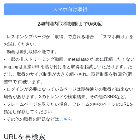
24時間内取得制限まで0/60回
- レスポンシブページが「取得」で崩れる場合、「スマホ向け」を
お試しください。
- 動画は原則取得不能です。
- 一部の非ストリーミング動画、metadataのために圧縮したくない
png,jpgは直接URLを貼り付けると取得をお試しいただけます。た
だし、取得のサイズ制限が大きく縮小され、取得制限を数回分(調
整中です)使います。
- ログインが必要になっているページは期待通りの取得が出来ない
場合があります。Xのトレンドや検索結果、その他のSNSなど。
- フレームページを取りたい場合、フレームの中のページのURLを
指定し保存してください
- その他の取得の問題などは
こちら
URLを再検索