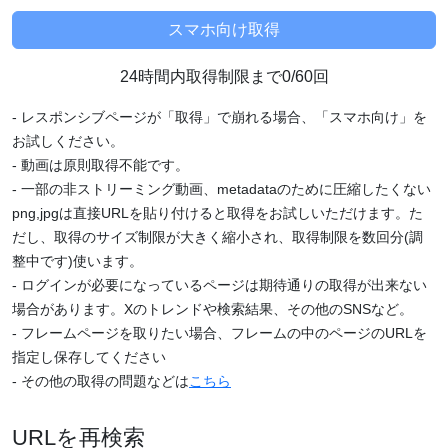
24時間内取得制限まで0/60回
- レスポンシブページが「取得」で崩れる場合、「スマホ向け」を
お試しください。
- 動画は原則取得不能です。
- 一部の非ストリーミング動画、metadataのために圧縮したくない
png,jpgは直接URLを貼り付けると取得をお試しいただけます。た
だし、取得のサイズ制限が大きく縮小され、取得制限を数回分(調
整中です)使います。
- ログインが必要になっているページは期待通りの取得が出来ない
場合があります。Xのトレンドや検索結果、その他のSNSなど。
- フレームページを取りたい場合、フレームの中のページのURLを
指定し保存してください
- その他の取得の問題などは
こちら
URLを再検索