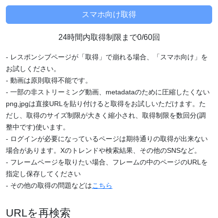
24時間内取得制限まで0/60回
- レスポンシブページが「取得」で崩れる場合、「スマホ向け」を
お試しください。
- 動画は原則取得不能です。
- 一部の非ストリーミング動画、metadataのために圧縮したくない
png,jpgは直接URLを貼り付けると取得をお試しいただけます。た
だし、取得のサイズ制限が大きく縮小され、取得制限を数回分(調
整中です)使います。
- ログインが必要になっているページは期待通りの取得が出来ない
場合があります。Xのトレンドや検索結果、その他のSNSなど。
- フレームページを取りたい場合、フレームの中のページのURLを
指定し保存してください
- その他の取得の問題などは
こちら
URLを再検索