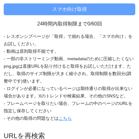
24時間内取得制限まで0/60回
- レスポンシブページが「取得」で崩れる場合、「スマホ向け」を
お試しください。
- 動画は原則取得不能です。
- 一部の非ストリーミング動画、metadataのために圧縮したくない
png,jpgは直接URLを貼り付けると取得をお試しいただけます。た
だし、取得のサイズ制限が大きく縮小され、取得制限を数回分(調
整中です)使います。
- ログインが必要になっているページは期待通りの取得が出来ない
場合があります。Xのトレンドや検索結果、その他のSNSなど。
- フレームページを取りたい場合、フレームの中のページのURLを
指定し保存してください
- その他の取得の問題などは
こちら
URLを再検索