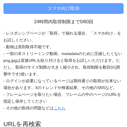
24時間内取得制限まで0/60回
- レスポンシブページが「取得」で崩れる場合、「スマホ向け」を
お試しください。
- 動画は原則取得不能です。
- 一部の非ストリーミング動画、metadataのために圧縮したくない
png,jpgは直接URLを貼り付けると取得をお試しいただけます。た
だし、取得のサイズ制限が大きく縮小され、取得制限を数回分(調
整中です)使います。
- ログインが必要になっているページは期待通りの取得が出来ない
場合があります。Xのトレンドや検索結果、その他のSNSなど。
- フレームページを取りたい場合、フレームの中のページのURLを
指定し保存してください
- その他の取得の問題などは
こちら
URLを再検索