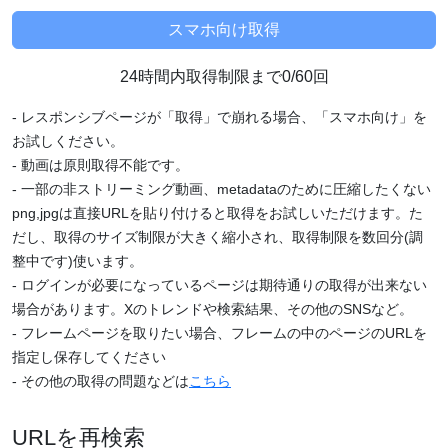
24時間内取得制限まで0/60回
- レスポンシブページが「取得」で崩れる場合、「スマホ向け」を
お試しください。
- 動画は原則取得不能です。
- 一部の非ストリーミング動画、metadataのために圧縮したくない
png,jpgは直接URLを貼り付けると取得をお試しいただけます。た
だし、取得のサイズ制限が大きく縮小され、取得制限を数回分(調
整中です)使います。
- ログインが必要になっているページは期待通りの取得が出来ない
場合があります。Xのトレンドや検索結果、その他のSNSなど。
- フレームページを取りたい場合、フレームの中のページのURLを
指定し保存してください
- その他の取得の問題などは
こちら
URLを再検索