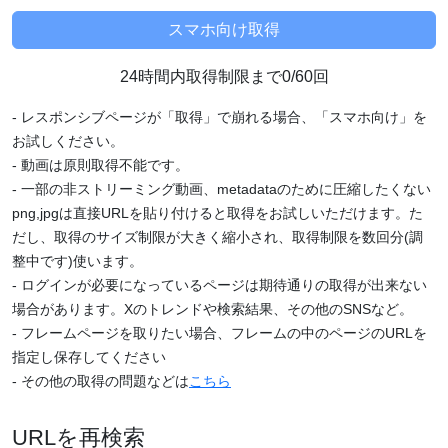
24時間内取得制限まで0/60回
- レスポンシブページが「取得」で崩れる場合、「スマホ向け」を
お試しください。
- 動画は原則取得不能です。
- 一部の非ストリーミング動画、metadataのために圧縮したくない
png,jpgは直接URLを貼り付けると取得をお試しいただけます。た
だし、取得のサイズ制限が大きく縮小され、取得制限を数回分(調
整中です)使います。
- ログインが必要になっているページは期待通りの取得が出来ない
場合があります。Xのトレンドや検索結果、その他のSNSなど。
- フレームページを取りたい場合、フレームの中のページのURLを
指定し保存してください
- その他の取得の問題などは
こちら
URLを再検索