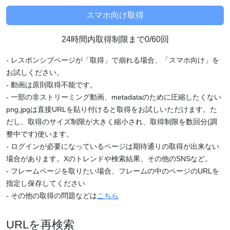
24時間内取得制限まで0/60回
- レスポンシブページが「取得」で崩れる場合、「スマホ向け」を
お試しください。
- 動画は原則取得不能です。
- 一部の非ストリーミング動画、metadataのために圧縮したくない
png,jpgは直接URLを貼り付けると取得をお試しいただけます。た
だし、取得のサイズ制限が大きく縮小され、取得制限を数回分(調
整中です)使います。
- ログインが必要になっているページは期待通りの取得が出来ない
場合があります。Xのトレンドや検索結果、その他のSNSなど。
- フレームページを取りたい場合、フレームの中のページのURLを
指定し保存してください
- その他の取得の問題などは
こちら
URLを再検索