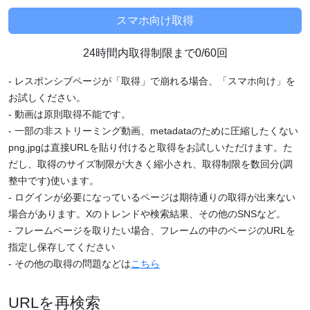
24時間内取得制限まで0/60回
- レスポンシブページが「取得」で崩れる場合、「スマホ向け」を
お試しください。
- 動画は原則取得不能です。
- 一部の非ストリーミング動画、metadataのために圧縮したくない
png,jpgは直接URLを貼り付けると取得をお試しいただけます。た
だし、取得のサイズ制限が大きく縮小され、取得制限を数回分(調
整中です)使います。
- ログインが必要になっているページは期待通りの取得が出来ない
場合があります。Xのトレンドや検索結果、その他のSNSなど。
- フレームページを取りたい場合、フレームの中のページのURLを
指定し保存してください
- その他の取得の問題などは
こちら
URLを再検索