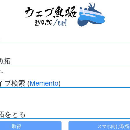
)
魚拓
た。
ブ検索 (
Memento
)
拓をとる