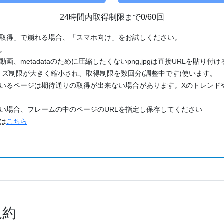
24時間内取得制限まで0/60回
「取得」で崩れる場合、「スマホ向け」をお試しください。
す。
動画、metadataのために圧縮したくないpng,jpgは直接URLを貼り
ズ制限が大きく縮小され、取得制限を数回分(調整中です)使います。
ているページは期待通りの取得が出来ない場合があります。Xのトレンド
たい場合、フレームの中のページのURLを指定し保存してください
どは
こちら
規約